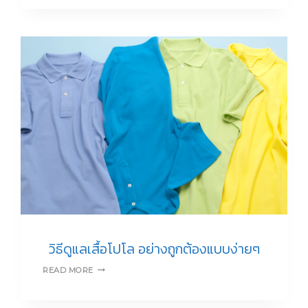
สี
ไหน
แล้ว
ดู
ผอม
แบบ
ทันใจ
วิธีดูแลเสื้อโปโล อย่างถูกต้องแบบง่ายๆ
วิธี
READ MORE
ดูแล
เสื้อ