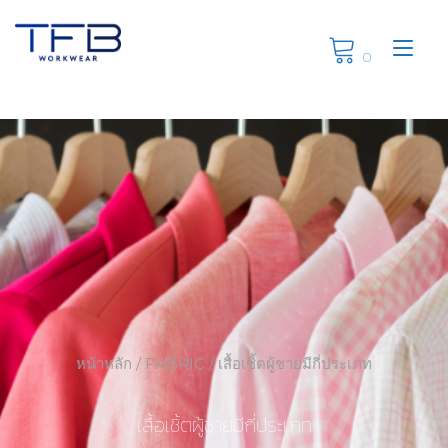
Skip
to
Tog
content
0
nav
หน้าหลัก
/
FABRIC
/ เสื้อเชิ้ตผู้ชายมีกี่ประเภท
เสื้อเชิ้ตผู้ชายมีกี่ประเภท