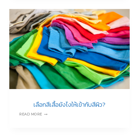
โปโล
อย่าง
ถูก
ต้อง
แบบ
ง่ายๆ
เลือกสีเสื้อยังไงให้เข้ากับสีผิว?
เลือก
READ MORE
สี
เสื้อ
ยัง
ไง