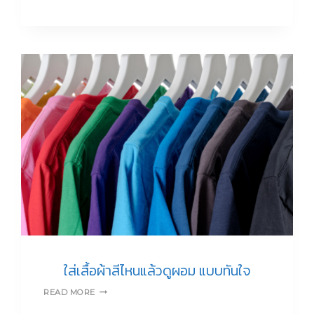
COLORS
เคล็ด
ลับ
เลือก
ใส่
โทน
สี
เสื้อผ้า
อย่างไร
ให้
เหมาะ
กับ
ตัว
คุณ
ใส่เสื้อผ้าสีไหนแล้วดูผอม แบบทันใจ
ใส่
READ MORE
เสื้อผ้า