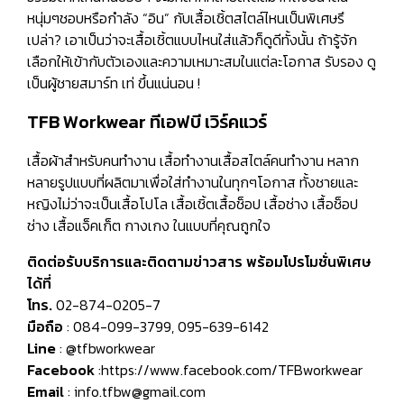
หนุ่มๆชอบหรือกำลัง “อิน” กับเสื้อเชิ้ตสไตล์ไหนเป็นพิเศษรึ
เปล่า? เอาเป็นว่าจะเสื้อเชิ้ตแบบไหนใส่แล้วก็ดูดีทั้งนั้น ถ้ารู้จัก
เลือกให้เข้ากับตัวเองและความเหมาะสมในแต่ละโอกาส รับรอง ดู
เป็นผู้ชายสมาร์ท เท่ ขึ้นแน่นอน !
TFB Workwear ทีเอฟบี เวิร์คแวร์
เสื้อผ้าสำหรับคนทำงาน เสื้อทำงานเสื้อสไตล์คนทำงาน หลาก
หลายรูปแบบที่ผลิตมาเพื่อใส่ทำงานในทุกๆโอกาส ทั้งชายและ
หญิงไม่ว่าจะเป็นเสื้อโปโล เสื้อเชิ้ตเสื้อช็อป เสื้อช่าง เสื้อช็อป
ช่าง เสื้อแจ็คเก็ต กางเกง ในแบบที่คุณถูกใจ
ติดต่อรับบริการและติดตามข่าวสาร พร้อมโปรโมชั่นพิเศษ
ได้ที่
โทร.
02-874-0205-7
มือถือ
: 084-099-3799, 095-639-6142
Line
: @tfbworkwear
Facebook
:https://www.facebook.com/TFBworkwear
Email
: info.tfbw@gmail.com