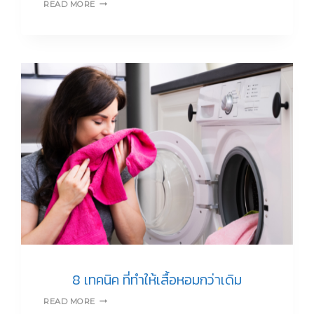
WHITE
READ MORE
STYLE
เสื้อ
เชิ้ต
สี
ขาว
ใส่
แล้ว
เวิร์ค
ทุก
โอกาส
8 เทคนิค ที่ทำให้เสื้อหอมกว่าเดิม
8
READ MORE
เทคนิค