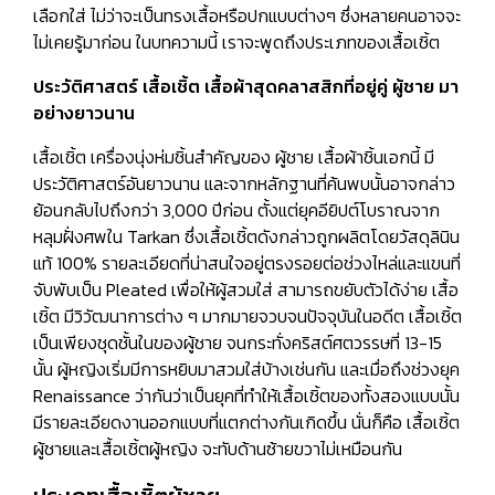
เลือกใส่ ไม่ว่าจะเป็นทรงเสื้อหรือปกแบบต่างๆ ซึ่งหลายคนอาจจะ
ไม่เคยรู้มาก่อน ในบทความนี้ เราจะพูดถึงประเภทของเสื้อเชิ้ต
ประวัติศาสตร์ เสื้อเชิ้ต เสื้อผ้าสุดคลาสสิกที่อยู่คู่ ผู้ชาย มา
อย่างยาวนาน
เสื้อเชิ้ต เครื่องนุ่งห่มชิ้นสำคัญของ ผู้ชาย เสื้อผ้าชิ้นเอกนี้ มี
ประวัติศาสตร์อันยาวนาน และจากหลักฐานที่ค้นพบนั้นอาจกล่าว
ย้อนกลับไปถึงกว่า 3,000 ปีก่อน ตั้งแต่ยุคอียิปต์โบราณจาก
หลุมฝั่งศพใน Tarkan ซึ่งเสื้อเชิ้ตดังกล่าวถูกผลิตโดยวัสดุลินิน
แท้ 100% รายละเอียดที่น่าสนใจอยู่ตรงรอยต่อช่วงไหล่และแขนที่
จับพับเป็น Pleated เพื่อให้ผู้สวมใส่ สามารถขยับตัวได้ง่าย เสื้อ
เชิ้ต มีวิวัฒนาการต่าง ๆ มากมายจวบจนปัจจุบันในอดีต เสื้อเชิ้ต
เป็นเพียงชุดชั้นในของผู้ชาย จนกระทั่งคริสต์ศตวรรษที่ 13-15
นั้น ผู้หญิงเริ่มมีการหยิบมาสวมใส่บ้างเช่นกัน และเมื่อถึงช่วงยุค
Renaissance ว่ากันว่าเป็นยุคที่ทำให้เสื้อเชิ้ตของทั้งสองแบบนั้น
มีรายละเอียดงานออกแบบที่แตกต่างกันเกิดขึ้น นั่นก็คือ เสื้อเชิ้ต
ผู้ชายและเสื้อเชิ้ตผู้หญิง จะทับด้านซ้ายขวาไม่เหมือนกัน