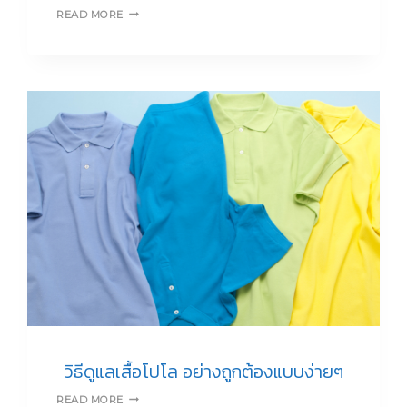
ใส่
READ MORE
เสื้อผ้า
สี
ไหน
แล้ว
ดู
ผอม
แบบ
ทันใจ
วิธีดูแลเสื้อโปโล อย่างถูกต้องแบบง่ายๆ
วิธี
READ MORE