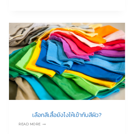
ดูแล
เสื้อ
โปโล
อย่าง
ถูก
ต้อง
แบบ
ง่ายๆ
เลือกสีเสื้อยังไงให้เข้ากับสีผิว?
เลือก
READ MORE
สี