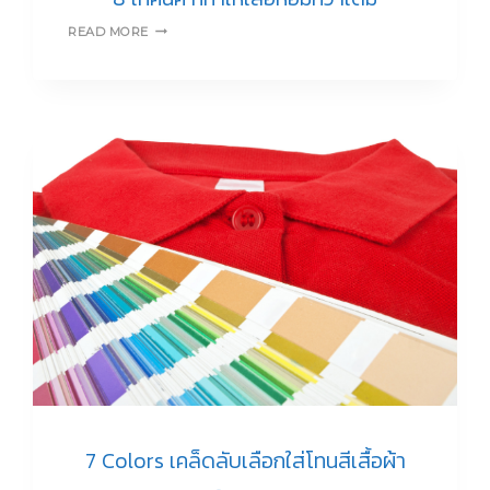
8
READ MORE
เทคนิค
ที่
ทำให้
เสื้อ
หอม
กว่า
เดิม
7 Colors เคล็ดลับเลือกใส่โทนสีเสื้อผ้า