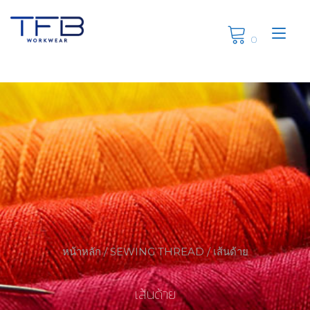
Skip
to
Tog
content
0
nav
หน้าหลัก
/
SEWING THREAD
/ เส้นด้าย
เส้นด้าย