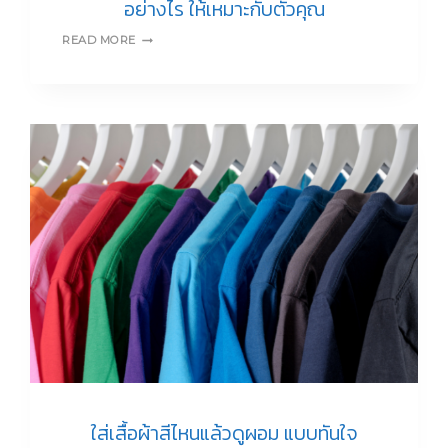
อย่างไร ให้เหมาะกับตัวคุณ
7
READ MORE
COLORS
เคล็ด
ลับ
เลือก
ใส่
โทน
สี
เสื้อผ้า
อย่างไร
ให้
เหมาะ
กับ
ตัว
คุณ
ใส่เสื้อผ้าสีไหนแล้วดูผอม แบบทันใจ