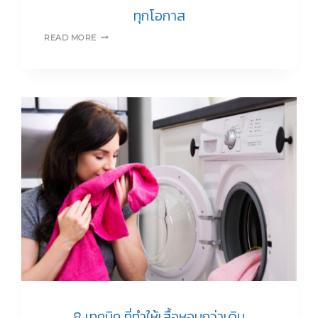
ทุกโอกาส
WHITE
READ MORE
STYLE
เสื้อ
เชิ้ต
สี
ขาว
ใส่
แล้ว
เวิร์ค
ทุก
โอกาส
8 เทคนิค ที่ทำให้เสื้อหอมกว่าเดิม