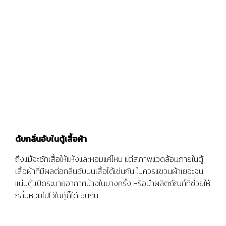
ดับกลิ่นอับในตู้เสื้อผ้า
ถึงแม้จะซักเสื้อให้แห้งและหอมแค่ไหน แต่สภาพแวดล้อมภายในตู้
เสื้อผ้าที่มีผลต่อกลิ่นอับบนเสื้อได้เช่นกัน ไม่ควรแขวนผ้าเยอะจน
แน่นตู้ เปิดระบายอากาศบ้างในบางครั้ง หรือนำผลิตภัณฑ์ที่ช่วยให้
กลิ่นหอมไปไว้ในตู้ก็ได้เช่นกัน