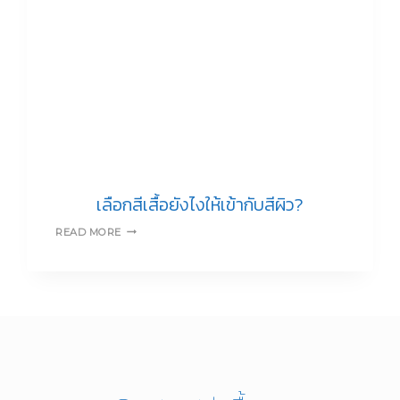
เลือกสีเสื้อยังไงให้เข้ากับสีผิว?
เลือก
READ MORE
สี
เสื้อ
ยัง
ไง
ให้
เข้า
กับ
สี
ผิว?