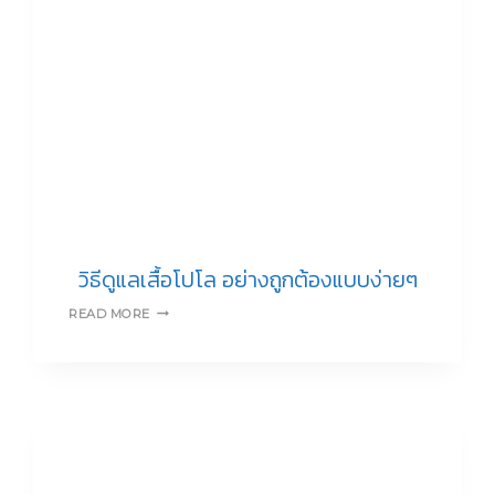
ทันใจ
วิธีดูแลเสื้อโปโล อย่างถูกต้องแบบง่ายๆ
วิธี
READ MORE
ดูแล
เสื้อ
โปโล
อย่าง
ถูก
ต้อง
แบบ
ง่ายๆ