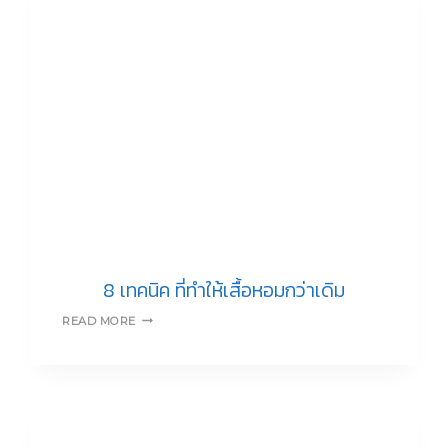
ใส่
แล้ว
เวิร์ค
ทุก
โอกาส
8 เทคนิค ที่ทำให้เสื้อหอมกว่าเดิม
8
READ MORE
เทคนิค
ที่
ทำให้
เสื้อ
หอม
กว่า