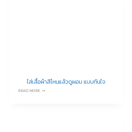
โทน
สี
เสื้อผ้า
อย่างไร
ให้
เหมาะ
กับ
ตัว
คุณ
ใส่เสื้อผ้าสีไหนแล้วดูผอม แบบทันใจ
ใส่
READ MORE
เสื้อผ้า
สี
ไหน
แล้ว
ดู
ผอม
แบบ