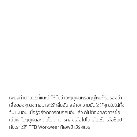
เพียงทำตามวิธีที่แนะนำให้ ไม่ว่าจะฤดูฝนหรือฤดูไหนก็รับรองว่า
เสื้อของคุณจะหอมและไร้กลิ่นอับ สร้างความมั่นใจให้คุณไปได้ทั้ง
วันแน่นอน เมื่อรู้วิธีจัดการกับกลิ่นอับแล้ว ก็ไม่ต้องกลัวการซื้อ
เสื้อผ้าในฤดูฝนอีกต่อไป สามารถสั่งเสื้อโปโล เสื้อเชิ้ต เสื้อช็อป
กับเราได้ที่ TFB Workwear ทีเอฟบี เวิร์คแวร์