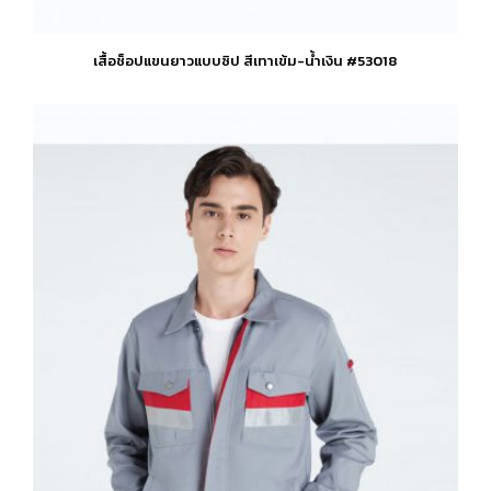
เสื้อช็อปแขนยาวแบบซิป สีเทาเข้ม-น้ำเงิน #53018
This
product
has
multiple
variants.
The
options
may
be
chosen
on
the
product
page