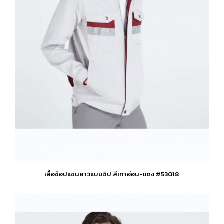
the
product
page
เสื้อช็อปแขนยาวแบบซิป สีเทาอ่อน-แดง #53018
This
product
has