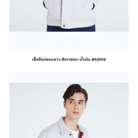
เสื้อช็อปแขนยาว สีเทาอ่อน-น้ำเงิน #53018
This
product
has
multiple
variants.
The
options
may
be
chosen
on