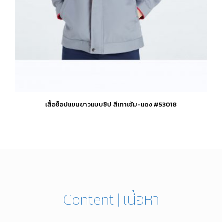
เสื้อช็อปแขนยาวแบบซิป สีเทาเข้ม-แดง #53018
This
product
has
multiple
variants.
The
options
Content | เนื้อหา
may
be
chosen
on