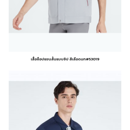
เสื้อช็อปแขนสั้นแบบซิป สีเลือดนก#53019
This
product
has
multiple
variants.
The
options
may
be
chosen
on