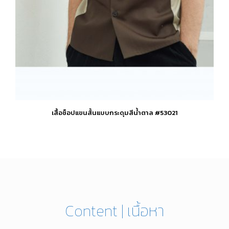
เสื้อช็อปแขนสั้นแบบกระดุมสีน้ำตาล #53021
This
product
has
multiple
variants.
The
options
Content | เนื้อหา
may
be
chosen