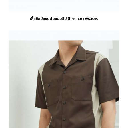
เสื้อช็อปแขนสั้นแบบซิป สีเทา-แดง #53019
This
product
has
multiple
variants.
The
options
may
be
chosen
on
the
product
page