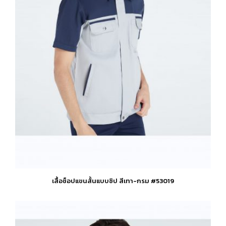
the
product
page
เสื้อช็อปแขนสั้นแบบซิป สีเทา-กรม #53019
This
product
has