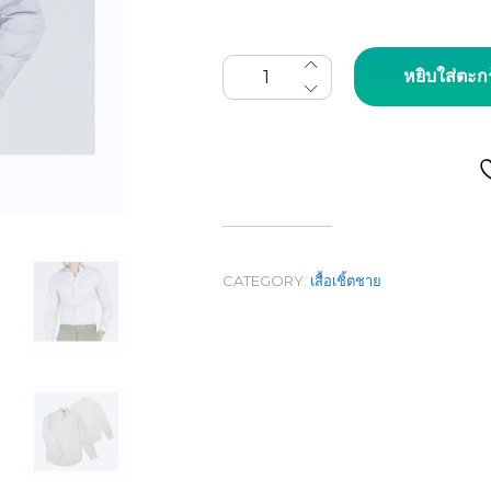
จำนวน เสื้อเชิ้ตผู้ชายแขนยา
หยิบใส่ตะก
CATEGORY:
เสื้อเชิ้ตชาย