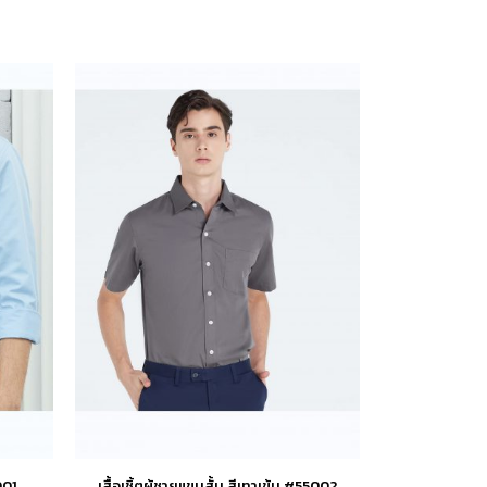
001
เสื้อเชิ้ตผู้ชายแขนสั้น สีเทาเข้ม #55002