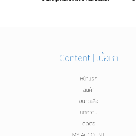
This
product
has
multiple
variants.
Content | เนื้อหา
The
options
หน้าแรก
may
be
สินค้า
chosen
ขนาดเสื้อ
on
บทความ
the
ติดต่อ
product
MY ACCOUNT
page