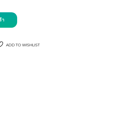
ว สีเทาอ่อน #55001 ชิ้น
ร้า
ADD TO WISHLIST