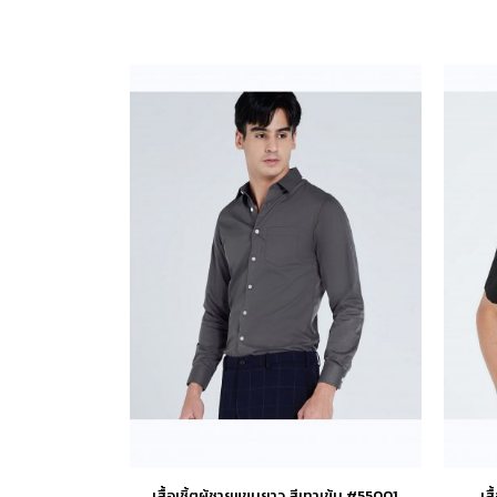
เสื้อเชิ้ตผู้ชายแขนยาว สีเทาเข้ม #55001
เส