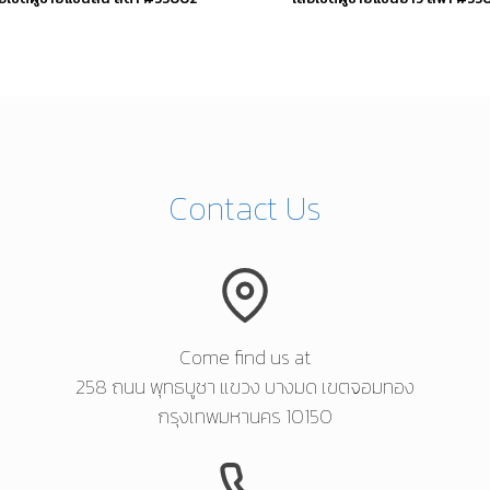
This
This
product
product
has
has
multiple
multipl
variants.
variants.
Contact Us
The
The
options
options
may
may
be
be
chosen
chosen
Come find us at
258 ถนน พุทธบูชา แขวง บางมด เขตจอมทอง
on
on
กรุงเทพมหานคร 10150
the
the
product
product
page
page