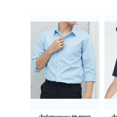
เสื้อเชิ้ตผู้ชายแขนยาว สีฟ้า #55001
เสื