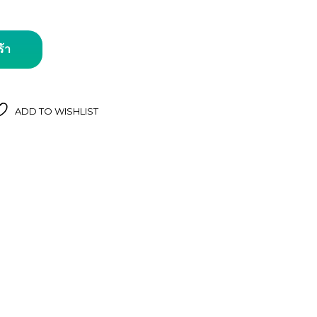
ว สีขาว #55001 ชิ้น
ร้า
ADD TO WISHLIST