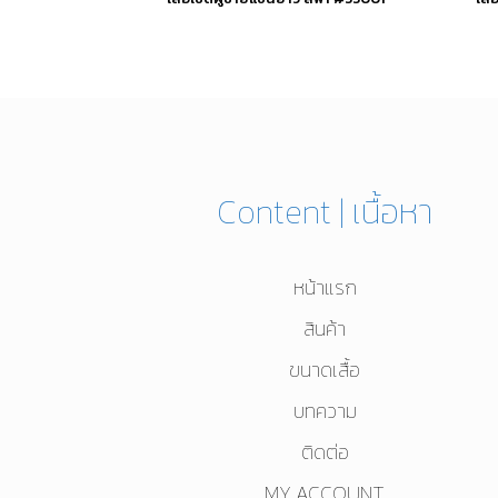
This
product
has
multiple
variants.
Content | เนื้อหา
The
options
หน้าแรก
may
be
สินค้า
chosen
ขนาดเสื้อ
on
บทความ
the
ติดต่อ
product
MY ACCOUNT
page