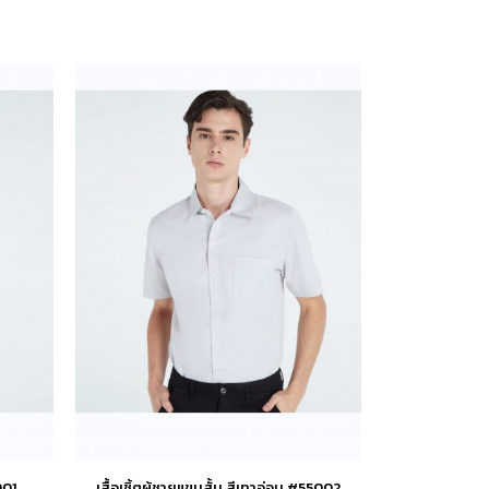
001
เสื้อเชิ้ตผู้ชายแขนสั้น สีเทาอ่อน #55002