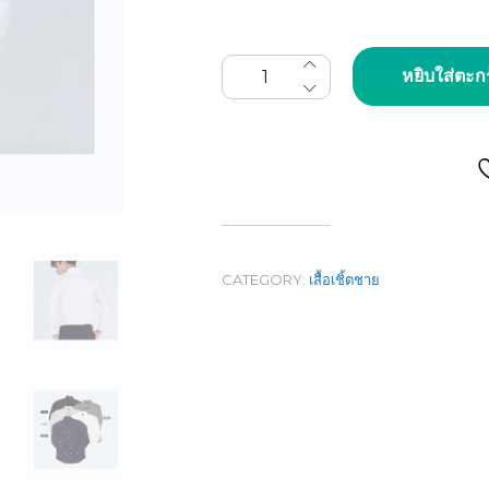
จำนวน เสื้อเชิ้ตผู้ชายแขนยา
หยิบใส่ตะก
CATEGORY:
เสื้อเชิ้ตชาย